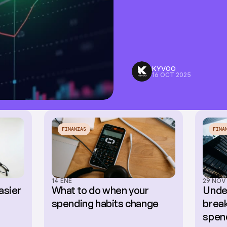
KYVOO
16 OCT 2025
FINANZAS
FINA
14 ENE
29 NOV
sier 
What to do when your 
Under
spending habits change
break
spen