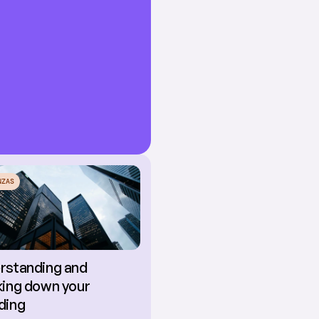
NZAS
standing and 
ing down your 
ding