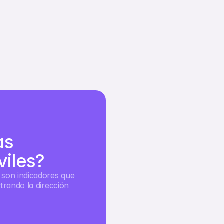
nzas
Noticias
Tecnología
Promociones
ES
s 
iles?
son indicadores que 
trando la dirección 