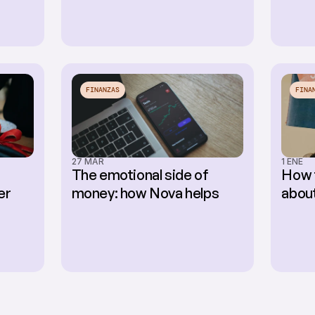
FINANZAS
FINA
27 MAR
1 ENE
The emotional side of 
How t
er
money: how Nova helps
abou