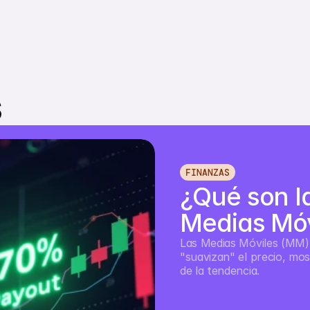
Todos
Fina
s
FINANZAS
¿Qué son la
Medias Móv
Las Medias Móviles (MM) 
"suavizan" el precio, mos
de la tendencia.