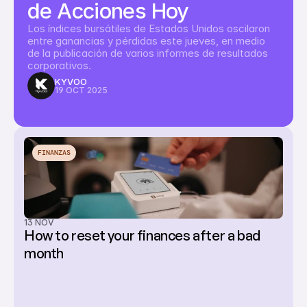
de Acciones Hoy
Los índices bursátiles de Estados Unidos oscilaron 
entre ganancias y pérdidas este jueves, en medio 
de la publicación de varios informes de resultados 
corporativos.
KYVOO
19 OCT 2025
FINANZAS
13 NOV
How to reset your finances after a bad 
month