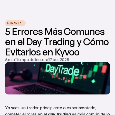
FINANZAS
5 Errores Más Comunes 
en el Day Trading y Cómo 
Evitarlos en Kyvoo
5 minTiempo de lectura
17 oct 2025
Ya seas un trader principiante o experimentado, 
cometer errores en el 
day trading
 es más común de lo 