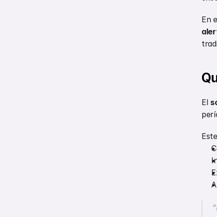
En e
aler
trad
Qu
El 
s
perí
Este
C
I
E
A
“