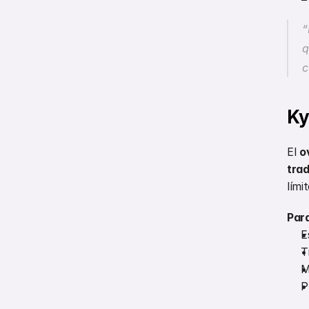
“
q
c
Ky
El 
o
trad
lími
Para
E
T
M
P