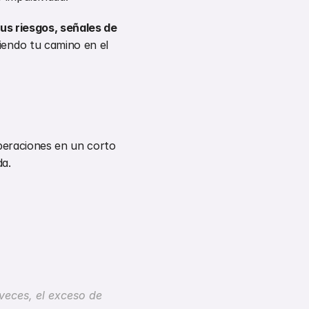
us riesgos, señales de 
endo tu camino en el 
peraciones en un corto 
da.
veces, el exceso de 