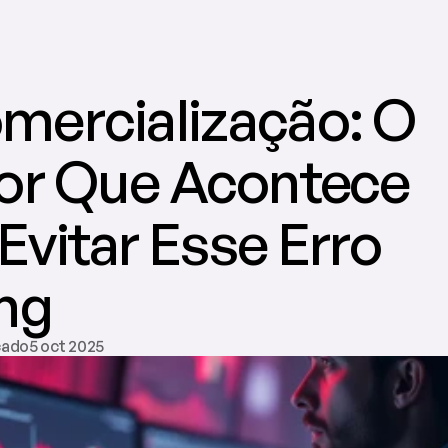
Todos
Fina
ercialização: O 
or Que Acontece 
vitar Esse Erro 
ng
cado5 oct 2025