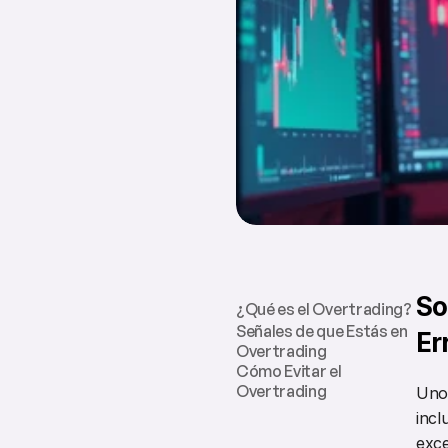
So
¿Qué es el Overtrading?
Señales de que Estás en 
Er
Overtrading
Cómo Evitar el 
Overtrading
Uno 
incl
exce