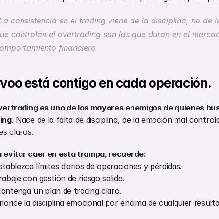
La consistencia en el trading viene de la disciplina, no de l
ue controlan el overtrading son los que duran en el mercado
omportamiento financiero
voo está contigo en cada operación.
vertrading es uno de los mayores enemigos de quienes busc
ing
. Nace de la falta de disciplina, de la emoción mal control
tes claros.
 evitar caer en esta trampa, recuerde:
stablezca límites diarios de operaciones y pérdidas.
rabaje con gestión de riesgo sólida.
antenga un plan de trading claro.
riorice la disciplina emocional por encima de cualquier resulta