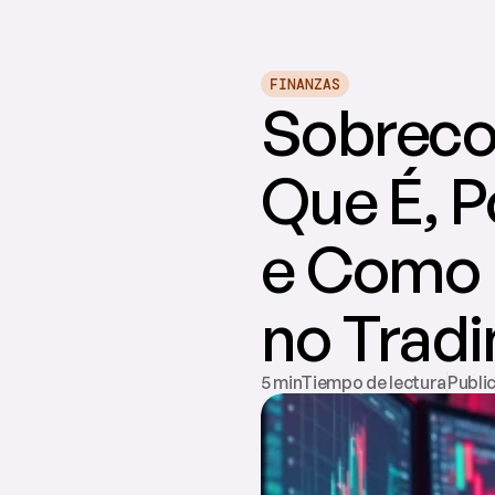
FINANZAS
Sobrecom
Que É, P
e Como E
no Tradi
5 minTiempo de lectura
Publi