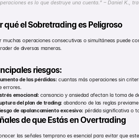
peraciones es lo que destruye una cuenta.” – Daniel K., tr
r qué el Sobretrading es Peligroso
r muchas operaciones consecutivas o simultáneas puede co
trader de diversas maneras.
incipales riesgos:
umento de las pérdidas:
 cuantas más operaciones sin criteri
e errores.
strés emocional:
 cansancio y ansiedad afectan la toma de de
uptura del plan de trading:
 abandono de las reglas previame
iesgo de apalancamiento excesivo:
 pérdida significativa o t
ñales de que Estás en Overtrading
nocer las señales temprano es esencial para evitar que est