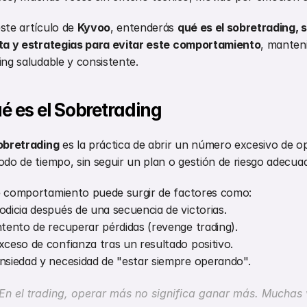
ste artículo de 
Kyvoo
, entenderás 
qué es el sobretrading, s
ta y estrategias para evitar este comportamiento
, manteni
ing saludable y consistente.
é es el Sobretrading
obretrading
 es la práctica de abrir un número excesivo de o
odo de tiempo, sin seguir un plan o gestión de riesgo adecua
 comportamiento puede surgir de factores como:
odicia después de una secuencia de victorias.
ntento de recuperar pérdidas (revenge trading).
xceso de confianza tras un resultado positivo.
nsiedad y necesidad de "estar siempre operando".
En el trading, operar más no significa ganar más. Muchas 