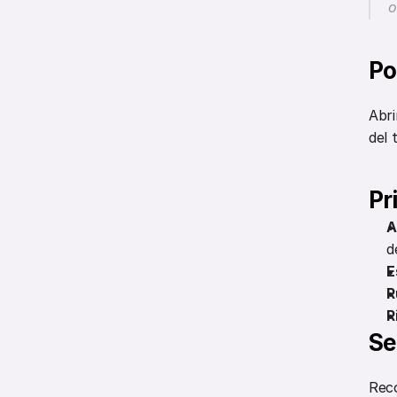
o
Po
Abri
del 
Pr
A
d
E
R
R
Se
Reco