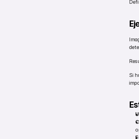
Defi
Ej
Imag
dete
Resu
Si h
impa
Es
U
C
o
E