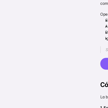
com
Oper
S
A
D
I
S
Có
La b
1. E