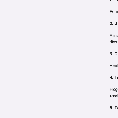
Esta
2. U
Arri
días
3. C
Anal
4. T
Haga
tamb
5. T